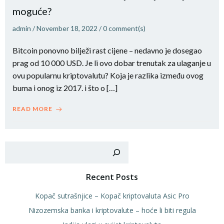
moguće?
admin
/
November 18, 2022
/
0
comment(s)
Bitcoin ponovno bilježi rast cijene – nedavno je dosegao
prag od 10 000 USD. Je li ovo dobar trenutak za ulaganje u
ovu popularnu kriptovalutu? Koja je razlika između ovog
buma i onog iz 2017. i što o […]
READ MORE
Sear
Recent Posts
Kopač sutrašnjice – Kopač kriptovaluta Asic Pro
Nizozemska banka i kriptovalute – hoće li biti regula